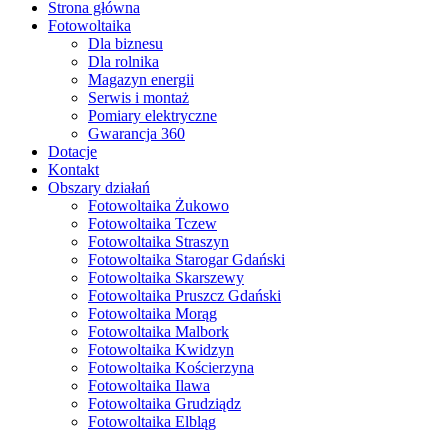
Strona główna
Fotowoltaika
Dla biznesu
Dla rolnika
Magazyn energii
Serwis i montaż
Pomiary elektryczne
Gwarancja 360
Dotacje
Kontakt
Obszary działań
Fotowoltaika Żukowo
Fotowoltaika Tczew
Fotowoltaika Straszyn
Fotowoltaika Starogar Gdański
Fotowoltaika Skarszewy
Fotowoltaika Pruszcz Gdański
Fotowoltaika Morąg
Fotowoltaika Malbork
Fotowoltaika Kwidzyn
Fotowoltaika Kościerzyna
Fotowoltaika Ilawa
Fotowoltaika Grudziądz
Fotowoltaika Elbląg