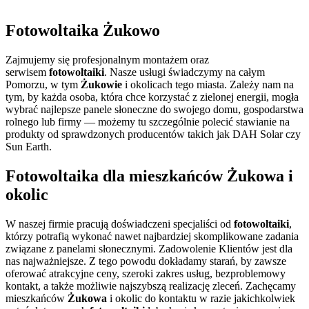
tel. 508 234 978
Fotowoltaika Żukowo
Zajmujemy się profesjonalnym montażem oraz
serwisem
fotowoltaiki
. Nasze usługi świadczymy na całym
Pomorzu, w tym
Żukowie
i okolicach tego miasta. Zależy nam na
tym, by każda osoba, która chce korzystać z zielonej energii, mogła
wybrać najlepsze panele słoneczne do swojego domu, gospodarstwa
rolnego lub firmy — możemy tu szczególnie polecić stawianie na
produkty od sprawdzonych producentów takich jak DAH Solar czy
Sun Earth.
Fotowoltaika dla mieszkańców Żukowa i
okolic
W naszej firmie pracują doświadczeni specjaliści od
fotowoltaiki
,
którzy potrafią wykonać nawet najbardziej skomplikowane zadania
związane z panelami słonecznymi. Zadowolenie Klientów jest dla
nas najważniejsze. Z tego powodu dokładamy starań, by zawsze
oferować atrakcyjne ceny, szeroki zakres usług, bezproblemowy
kontakt, a także możliwie najszybszą realizację zleceń. Zachęcamy
mieszkańców
Żukowa
i okolic do kontaktu w razie jakichkolwiek