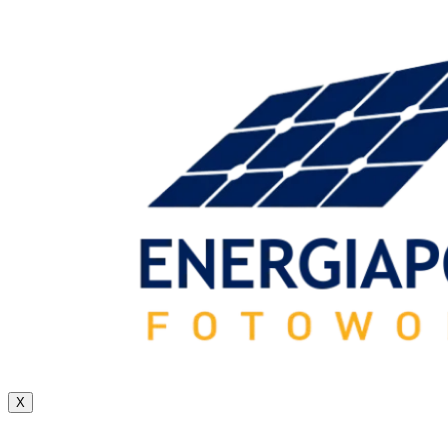
X
tel. 508 234 978