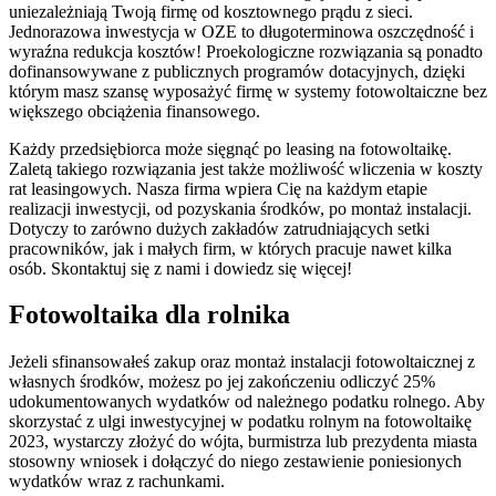
uniezależniają Twoją firmę od kosztownego prądu z sieci.
Jednorazowa inwestycja w OZE to długoterminowa oszczędność i
wyraźna redukcja kosztów! Proekologiczne rozwiązania są ponadto
dofinansowywane z publicznych programów dotacyjnych, dzięki
którym masz szansę wyposażyć firmę w systemy fotowoltaiczne bez
większego obciążenia finansowego.
Każdy przedsiębiorca może sięgnąć po leasing na fotowoltaikę.
Zaletą takiego rozwiązania jest także możliwość wliczenia w koszty
rat leasingowych. Nasza firma wpiera Cię na każdym etapie
realizacji inwestycji, od pozyskania środków, po montaż instalacji.
Dotyczy to zarówno dużych zakładów zatrudniających setki
pracowników, jak i małych firm, w których pracuje nawet kilka
osób. Skontaktuj się z nami i dowiedz się więcej!
Fotowoltaika dla rolnika
Jeżeli sfinansowałeś zakup oraz montaż instalacji fotowoltaicznej z
własnych środków, możesz po jej zakończeniu odliczyć 25%
udokumentowanych wydatków od należnego podatku rolnego. Aby
skorzystać z ulgi inwestycyjnej w podatku rolnym na fotowoltaikę
2023, wystarczy złożyć do wójta, burmistrza lub prezydenta miasta
stosowny wniosek i dołączyć do niego zestawienie poniesionych
wydatków wraz z rachunkami.