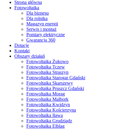
Strona główna
Fotowoltaika
Dla biznesu
Dla rolnika
Magazyn energii
Serwis i montaż
Pomiary elektryczne
Gwarancja 360
Dotacje
Kontakt
Obszary działań
Fotowoltaika Żukowo
Fotowoltaika Tczew
Fotowoltaika Straszyn
Fotowoltaika Starogar Gdański
Fotowoltaika Skarszewy
Fotowoltaika Pruszcz Gdański
Fotowoltaika Morąg
Fotowoltaika Malbork
Fotowoltaika Kwidzyn
Fotowoltaika Kościerzyna
Fotowoltaika Ilawa
Fotowoltaika Grudziądz
Fotowoltaika Elbląg