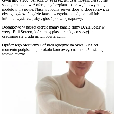
Gwarancja 360
, oznacza to, że przez ten czas możesz cieszyć się
spokojem, ponieważ oferujemy bezpłatną naprawę lub wymianę
modułów na nowe. Nasz wygodny serwis door-to-door sprawi, że
obsługa zgłoszeń będzie łatwa i wygodna, a jedynie mail lub
infolinia wystarczą, aby zgłosić potrzebę naprawy.
Dodatkowo w naszej ofercie mamy panele firmy
DAH Solar
w
wersji
Full Screen
, które mają płaską ramkę co sprzyja nie
osadzaniu się brudu na ich powierzchni.
Oprócz tego oferujemy Państwu rękojmie na okres
5 lat
od
momentu podpisania protokołu końcowego na montaż instalacji
fotowoltaicznej.