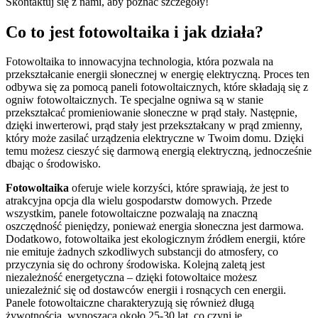
Skontaktuj się z nami, aby poznać szczegóły!
Co to jest fotowoltaika i jak działa?
Fotowoltaika to innowacyjna technologia, która pozwala na
przekształcanie energii słonecznej w energię elektryczną. Proces ten
odbywa się za pomocą paneli fotowoltaicznych, które składają się z
ogniw fotowoltaicznych. Te specjalne ogniwa są w stanie
przekształcać promieniowanie słoneczne w prąd stały. Następnie,
dzięki inwerterowi, prąd stały jest przekształcany w prąd zmienny,
który może zasilać urządzenia elektryczne w Twoim domu. Dzięki
temu możesz cieszyć się darmową energią elektryczną, jednocześnie
dbając o środowisko.
Fotowoltaika
oferuje wiele korzyści, które sprawiają, że jest to
atrakcyjna opcja dla wielu gospodarstw domowych. Przede
wszystkim, panele fotowoltaiczne pozwalają na znaczną
oszczędność pieniędzy, ponieważ energia słoneczna jest darmowa.
Dodatkowo, fotowoltaika jest ekologicznym źródłem energii, które
nie emituje żadnych szkodliwych substancji do atmosfery, co
przyczynia się do ochrony środowiska. Kolejną zaletą jest
niezależność energetyczna – dzięki fotowoltaice możesz
uniezależnić się od dostawców energii i rosnących cen energii.
Panele fotowoltaiczne charakteryzują się również długą
żywotnością, wynoszącą około 25-30 lat, co czyni je