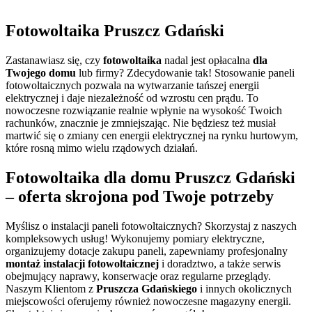
tel. 508 234 978
Fotowoltaika Pruszcz Gdański
Zastanawiasz się, czy
fotowoltaika
nadal jest opłacalna
dla
Twojego domu
lub firmy? Zdecydowanie tak! Stosowanie paneli
fotowoltaicznych pozwala na wytwarzanie tańszej energii
elektrycznej i daje niezależność od wzrostu cen prądu. To
nowoczesne rozwiązanie realnie wpłynie na wysokość Twoich
rachunków, znacznie je zmniejszając. Nie będziesz też musiał
martwić się o zmiany cen energii elektrycznej na rynku hurtowym,
które rosną mimo wielu rządowych działań.
Fotowoltaika dla domu Pruszcz Gdański
– oferta skrojona pod Twoje potrzeby
Myślisz o instalacji paneli fotowoltaicznych? Skorzystaj z naszych
kompleksowych usług! Wykonujemy pomiary elektryczne,
organizujemy dotacje zakupu paneli, zapewniamy profesjonalny
montaż instalacji fotowoltaicznej
i doradztwo, a także serwis
obejmujący naprawy, konserwacje oraz regularne przeglądy.
Naszym Klientom z
Pruszcza
Gdańskiego
i innych okolicznych
miejscowości oferujemy również nowoczesne magazyny energii.